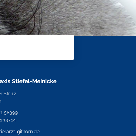
raxis Stiefel-Meinicke
 Str. 12
n
71 58399
71 13714
tierarzt-gifhorn.de