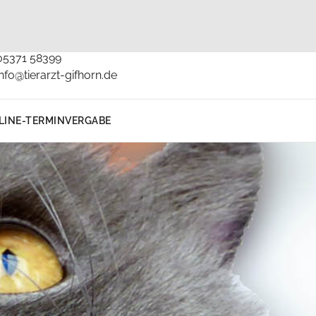
Kontakt
05371 58399
info@tierarzt-gifhorn.de
LINE-TERMINVERGABE