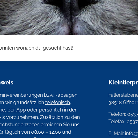
 konnten wonach du gesucht hast!
nweis
Kleintierp
minvereinbarungen bzw. -absagen
Fallerslebener
ten wir grundsätzlich
telefonisch
,
38518 Gifhor
ine
,
per App
oder persönlich in der
Telefon: 053
xis vorzunehmen. Zusätzlich zu den
Telefax: 053
echstundenzeiten erreichen Sie uns
ür täglich von
08.00 – 12.00
und
E-Mail:
info@