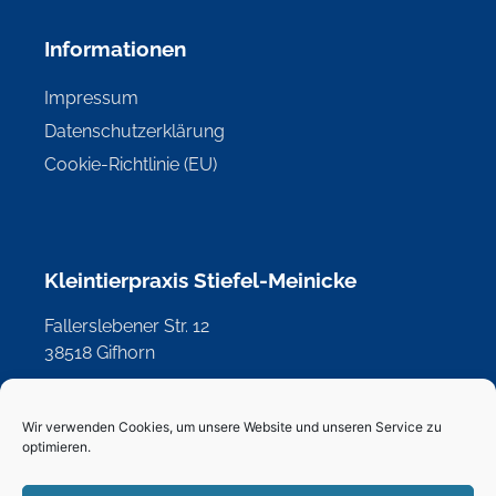
Informationen
Impressum
Datenschutzerklärung
Cookie-Richtlinie (EU)
Kleintierpraxis Stiefel-Meinicke
Fallerslebener Str. 12
38518 Gifhorn
Telefon: 05371 58399
Telefax: 05371 13714
Wir verwenden Cookies, um unsere Website und unseren Service zu
optimieren.
E-Mail:
info@tierarzt-gifhorn.de