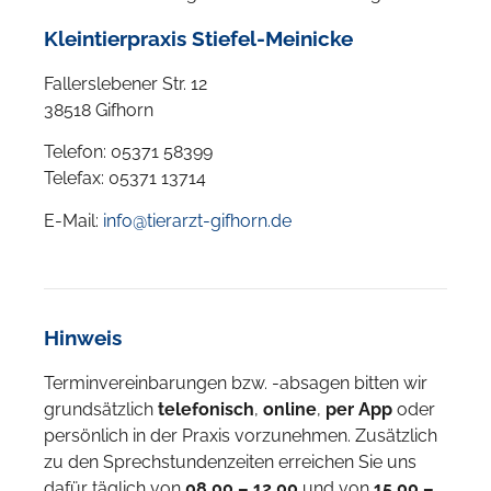
Kleintierpraxis Stiefel-Meinicke
Fallerslebener Str. 12
38518 Gifhorn
Telefon: 05371 58399
Telefax: 05371 13714
E-Mail:
info@tierarzt-gifhorn.de
Hinweis
Terminvereinbarungen bzw. -absagen bitten wir
grundsätzlich
telefonisch
,
online
,
per App
oder
persönlich in der Praxis vorzunehmen. Zusätzlich
zu den Sprechstundenzeiten erreichen Sie uns
dafür täglich von
08.00 – 12.00
und von
15.00 –