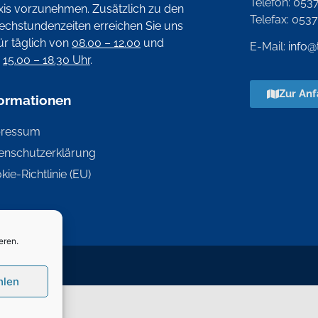
Telefon: 053
xis vorzunehmen. Zusätzlich zu den
Telefax: 053
echstundenzeiten erreichen Sie uns
ür täglich von
08.00 – 12.00
und
E-Mail:
info@
n
15.00 – 18.30 Uhr
.
Zur Anf
formationen
pressum
enschutzerklärung
kie-Richtlinie (EU)
eren.
hlen