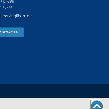
71 58399
71 13714
tierarzt-gifhorn.de
ahrtskarte