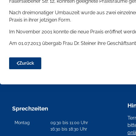
Fallerslebener Str. 12, konnten geeignete Praxisräume g
Nach dreimonatiger Umbauzeit wurde aus zwei einzeln
Praxis in ihrer jetzigen Form.
Im November 2001 konnte die neue Praxis eröffnet wer
Am 01.07.2013 übergab Frau Dr. Steiner ihre Geschäftsanteil
Zurück
Hi
Sprechzeiten
Ter
Montag
09:30 bis 11:00 Uhr
bit
16:30 bis 18:30 Uhr
onl