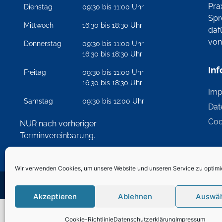
Pra
Dienstag
09:30 bis 11:00 Uhr
Spr
Mittwoch
16:30 bis 18:30 Uhr
daf
vo
Donnerstag
09:30 bis 11:00 Uhr
16:30 bis 18:30 Uhr
In
Freitag
09:30 bis 11:00 Uhr
16:30 bis 18:30 Uhr
Im
Samstag
09:30 bis 12:00 Uhr
Dat
Coo
NUR nach vorheriger
Wir verwenden Cookies, um unsere Website und unseren Service zu optimi
Terminvereinbarung.
Akzeptieren
Ablehnen
Auswä
Cookie-Richtlinie
Datenschutzerklärung
Impressum
Kleintierpraxis Stiefel-Meinicke