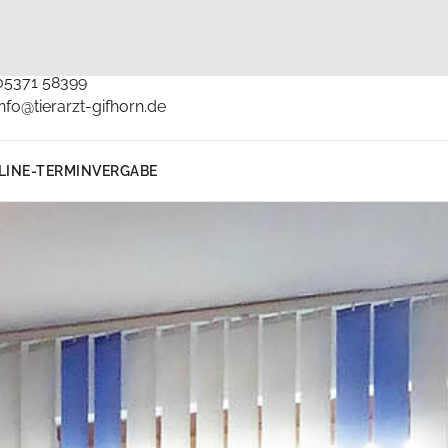
Kontakt
05371 58399
info@tierarzt-gifhorn.de
LINE-TERMINVERGABE