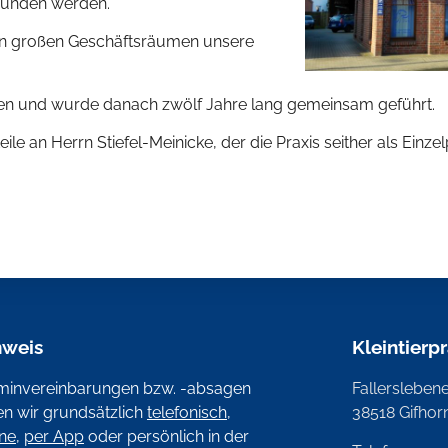
efunden werden.
en großen Geschäftsräumen unsere
den und wurde danach zwölf Jahre lang gemeinsam geführt.
e an Herrn Stiefel-Meinicke, der die Praxis seither als Einzelp
nweis
Kleintierp
minvereinbarungen bzw. -absagen
Fallerslebener
ten wir grundsätzlich
telefonisch
,
38518 Gifhor
ine
,
per App
oder persönlich in der