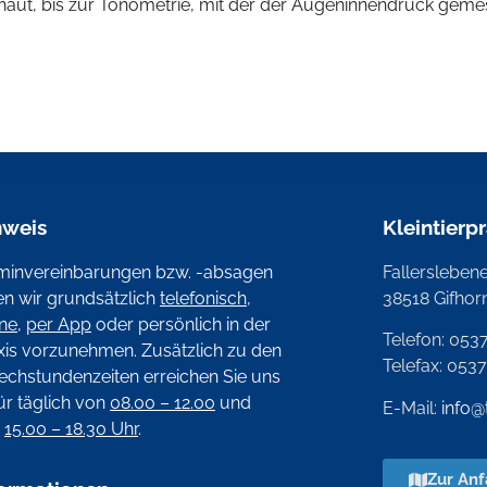
haut, bis zur Tonometrie, mit der der Augeninnendruck geme
nweis
Kleintierp
minvereinbarungen bzw. -absagen
Fallerslebener
ten wir grundsätzlich
telefonisch
,
38518 Gifhor
ine
,
per App
oder persönlich in der
Telefon: 053
xis vorzunehmen. Zusätzlich zu den
Telefax: 053
echstundenzeiten erreichen Sie uns
ür täglich von
08.00 – 12.00
und
E-Mail:
info@
n
15.00 – 18.30 Uhr
.
Zur Anf