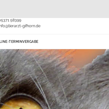
Kontakt
05371 58399
info@tierarzt-gifhorn.de
LINE-TERMINVERGABE