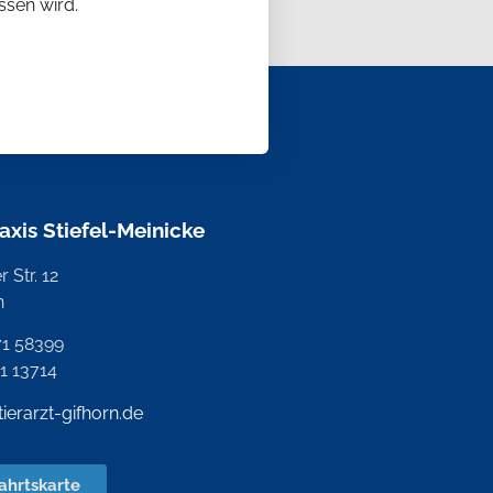
ssen wird.
raxis Stiefel-Meinicke
 Str. 12
n
71 58399
71 13714
tierarzt-gifhorn.de
ahrtskarte