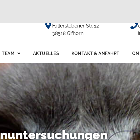
Anfahrt
Fallerslebener Str. 12
38518 Gifhorn
TEAM
AKTUELLES
KONTAKT & ANFAHRT
ON
nuntersuchungen