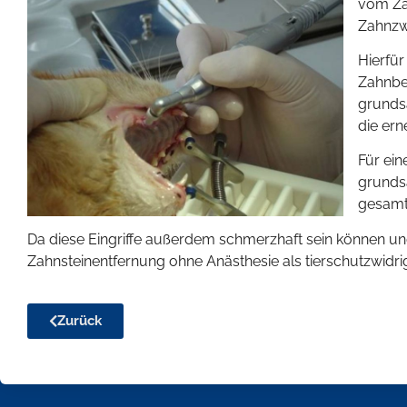
vom Zah
Zahnzw
Hierfür
Zahnbeh
grundsä
die ern
Für ein
grundsä
gesamt
Da diese Eingriffe außerdem schmerzhaft sein können un
Zahnsteinentfernung ohne Anästhesie als tierschutzwidri
Zurück