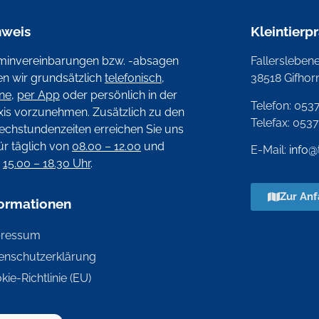
nweis
Kleintierp
minvereinbarungen bzw. -absagen
Fallerslebener
ten wir grundsätzlich
telefonisch
,
38518 Gifhor
ine
,
per App
oder persönlich in der
Telefon: 053
xis vorzunehmen. Zusätzlich zu den
Telefax: 053
echstundenzeiten erreichen Sie uns
ür täglich von
08.00 – 12.00
und
E-Mail:
info@
n
15.00 – 18.30 Uhr
.
Zur Anf
formationen
pressum
enschutzerklärung
kie-Richtlinie (EU)