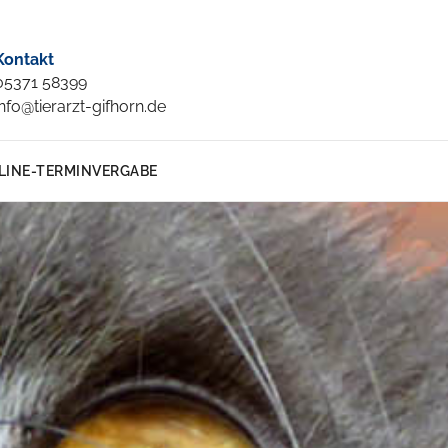
Kontakt
05371 58399
info@tierarzt-gifhorn.de
LINE-TERMINVERGABE