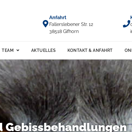
Anfahrt
Fallerslebener Str. 12
38518 Gifhorn
TEAM
AKTUELLES
KONTAKT & ANFAHRT
ON
d Gebissbehandlungen