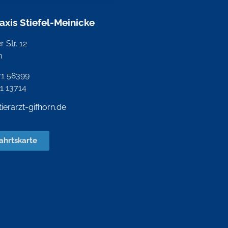
raxis Stiefel-Meinicke
 Str. 12
n
71 58399
71 13714
tierarzt-gifhorn.de
ahrtskarte